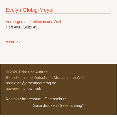
Evelyn Globig-Meyer
Verborgen und mitten in der Welt
Heft 4/08, Seite 453
« zurück
© 2026 Erbe und Auftrag,
Benediktinische Zeitschrift - Monastische Welt
redaktion@erbeundauftrag.de
powered by
lowmark
Kontakt / Impressum
|
Datenschutz
Seite drucken
|
Seitenanfang^