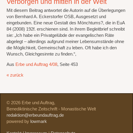
Verborgen und mitten in der Welt
Mit diesem Beitrag antwortet die Autorin auf die Überlegungen
von Bernhard A. Eckerstorfer OSB, Ausgesetzt und
eingebunden. Eine neue Gestalt des Mönchtums?, die in EuA
84 (2008) 192f. erschienen sind. In ihrem Begleitbrief schreibt
sie: „Ich habe ein Privatgelübde der evangelischen Räte
abgelegt – allerdings aufgrund meiner Lebensumstände ohne
die Möglichkeit, Gemeinschaft zu leben. Oft habe ich den
Wunsch, Gleichgesinnte zu finden.“,
Aus
Erbe und Auftrag 4/08
, Seite 453
« zurück
© 2026 Erbe und Auftrag,
Benediktinische Zeitschrift - Monastische Welt
redaktion@erbeundauftrag.de
powered by
lowmark