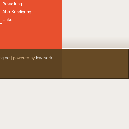
Bestellung
Abo-Kündigung
Links
ag.de
|
powered by
lowmark