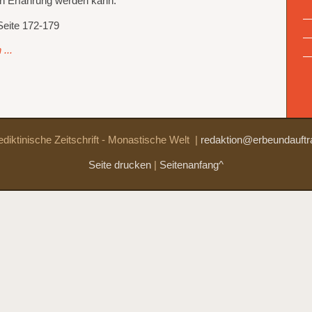
len Erfahrung werden kann.
Seite 172-179
...
diktinische Zeitschrift - Monastische Welt
|
redaktion@erbeundauftr
Seite drucken
|
Seitenanfang^