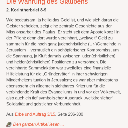
Die Währung des Glaubens
2. Korintherbrief 8-9
Wie bedeutsam, ja heilig das Geld ist, und wie sich daran die
Geister scheiden, zeigt eine zentrale Geschichte aus der
Missionsarbeit des Paulus. Er steht seit dem Apostelkonzil in
der Pflicht: denn dort wurde vereinbart, „weltweit“ Geld zu
sammeln für die noch ganz judenchristliche (Ur-)Gemeinde in
Jerusalem – vermutlich ein schöpferischer Kompromiss, um
die Spannung, ja Kluft damals zwischen juden(christlichen)
und heiden(christlichen) Positionen zu versöhnen. Die
vereinbarte Sammelaktion war zweifellos eine finanzielle
Hilfeleistung für die „Gründerväter“ in ihrer schwierigen
Minderheitensituation in Jerusalem; es war aber mindestens
ebensosehr ein allgemein sichtbares Kriterium für die
verbindende Kraft des Evangeliums in und vor der Völkerwelt,
also auch ein tief symbolischer Ausdruck „weltkirchlicher“
Solidarität und geistlicher Verbundenheit.
Aus
Erbe und Auftrag 3/15
, Seite 296-300
Den ganzen Artikel lesen ...