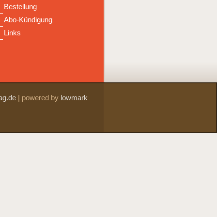
Bestellung
Abo-Kündigung
Links
ag.de
|
powered by
lowmark